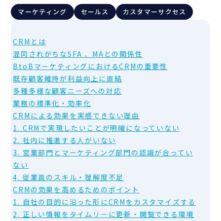
マーケティング
セールス
カスタマーサクセス
CRMとは
混同されがちなSFA 、MAとの関係性
BtoBマーケティングにおけるCRMの重要性
既存顧客維持が利益向上に直結
多種多様な顧客ニーズへの対応
業務の標準化・効率化
CRMによる効果を実感できない理由
1. CRMで実現したいことが明確になっていない
2. 社内に推進する人がいない
3. 営業部門とマーケティング部門の認識が合ってい
ない
4. 従業員のスキル・理解度不足
CRMの効果を高めるためのポイント
1. 自社の目的に沿った形にCRMをカスタマイズする
2. 正しい情報をタイムリーに更新・閲覧できる環境