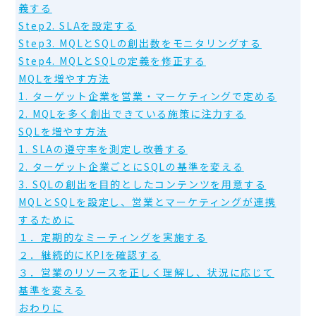
義する
Step2. SLAを設定する
Step3. MQLとSQLの創出数をモニタリングする
Step4. MQLとSQLの定義を修正する
MQLを増やす方法
1. ターゲット企業を営業・マーケティングで定める
2. MQLを多く創出できている施策に注力する
SQLを増やす方法
1. SLAの遵守率を測定し改善する
2. ターゲット企業ごとにSQLの基準を変える
3. SQLの創出を目的としたコンテンツを用意する
MQLとSQLを設定し、営業とマーケティングが連携
するために
１．定期的なミーティングを実施する
２．継続的にKPIを確認する
３．営業のリソースを正しく理解し、状況に応じて
基準を変える
おわりに