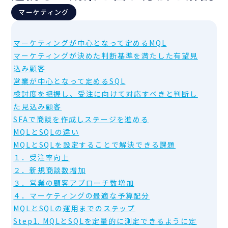
マーケティング
マーケティングが中心となって定めるMQL
マーケティングが決めた判断基準を満たした有望見
込み顧客
営業が中心となって定めるSQL
検討度を把握し、受注に向けて対応すべきと判断し
た見込み顧客
SFAで商談を作成しステージを進める
MQLとSQLの違い
MQLとSQLを設定することで解決できる課題
１．受注率向上
２．新規商談数増加
３．営業の顧客アプローチ数増加
４．マーケティングの最適な予算配分
MQLとSQLの運用までのステップ
Step1. MQLとSQLを定量的に測定できるように定