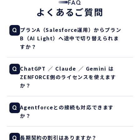
FAQ
よくあるご質問
プランA（Salesforce運用）からプラン
Q
B（AI Light）へ途中で切り替えられま
すか？
はい、月単位で切り替え可能です。月
A
ChatGPT ／ Claude ／ Gemini は
Q
ごとに最適なテーマに「月5時間」を振
ZENFORCE側のライセンスを使えます
り分けてください。
か？
お客様側で契約済みのAIをそのまま活
A
Agentforceとの接続も対応できます
Q
用する形が基本です。ライセンスの選
か？
定・調達もご相談可能です。
AI Lightで現状整理を行ったうえで、
A
長期契約の割引はありますか？
Q
AI Standardでの本格接続をおすすめ