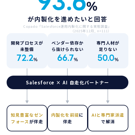
93.6
％
が内製化を進めたいと回答
Copado「Salesforce運用内製化に関する実態調査」
（2025年12月, n=111）
開発プロセスが
ベンダー依存か
専門人材が
未整備
ら抜けられない
足りない
72.2
66.7
50.0
％
％
％
Salesforce × AI 自走化パートナー
知見豊富なゼン
内製化を前提
に
AIと専門家派遣
フォース
が伴走
伴走
で解消