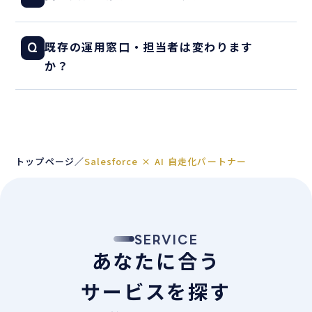
しています。
6ヶ月・12ヶ月契約の割引をご用意して
A
既存の運用窓口・担当者は変わります
Q
います。条件は個別にご案内します。
か？
担当・連絡経路はこれまで通りです。
A
トップページ
／
Salesforce × AI 自走化パートナー
SERVICE
あなたに合う
サービスを探す