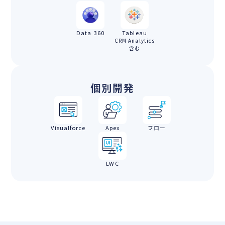
Data 360
Tableau
CRM Analytics
含む
個別開発
Visualforce
Apex
フロー
LWC